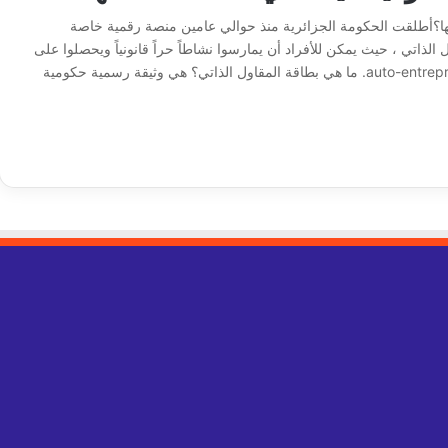
نها؟أطلقت الحكومة الجزائرية منذ حوالي عامين منصة رقمية خاصة
الذاتي ، حيث يمكن للأفراد أن يمارسوا نشاطاً حراً قانونياً ويحصلوا على
ما يُعرف باسم “بطاقة المقاول الذاتي” أو بطاقة الـ auto-entrepreneur. ما هي بطاقة المقاول الذاتي؟ هي وثيقة رسمية حكومية