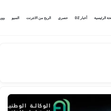
ة الرئيسية
أخبار DZ
حصري
الربح من الانترنت
السيو
وور