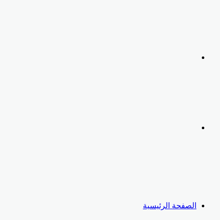
المقال
المقال
السابق
التالي
الصفحة الرئيسية