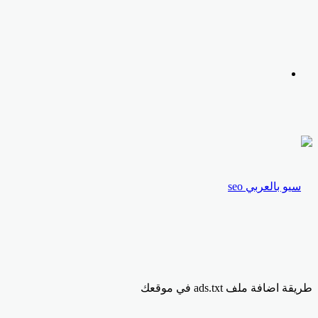
عن
الوضع
المظلم
طريقة اضافة ملف ads.txt في موقعك