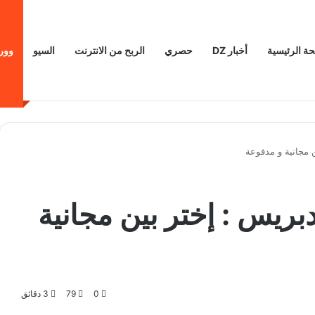
ة الرئيسية
أخبار DZ
حصري
الربح من الانترنت
السيو
وور
 مجانية و مدفوعة
ريس : إختر بين مجانية
0
79
3 دقائق