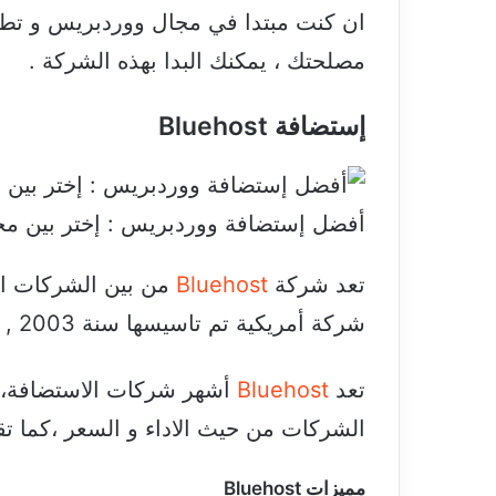
ان كنت مبتدا في مجال ووردبريس و تطوير
مصلحتك ، يمكنك البدا بهذه الشركة .
إستضافة Bluehost
أفضل إستضافة ووردبريس : إختر بين مج
تعد شركة
Bluehost
من بين الشركات ال
شركة أمريكية تم تاسيسها سنة 2003 , و تستضيف اكثر من 2 مليون موقع على الانترنت .
تعد
Bluehost
أشهر شركات الاستضافة، 
الشركات من حيث الاداء و السعر ،كما تق
مميزات Bluehost